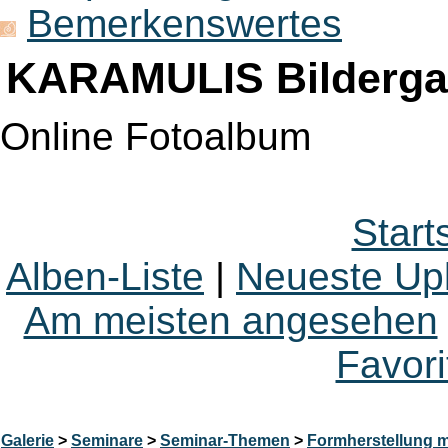
Bemerkenswertes
KARAMULIS Bildergal
Online Fotoalbum
Start
Alben-Liste
|
Neueste Up
Am meisten angesehen
Favori
Galerie
>
Seminare
>
Seminar-Themen
>
Formherstellung mi