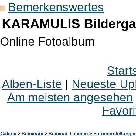
Bemerkenswertes
KARAMULIS Bildergal
Online Fotoalbum
Start
Alben-Liste
|
Neueste Up
Am meisten angesehen
Favori
Galerie
>
Seminare
>
Seminar-Themen
>
Formherstellung mi