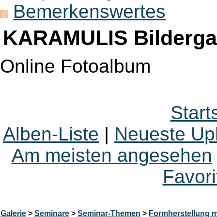
Bemerkenswertes
KARAMULIS Bildergal
Online Fotoalbum
Start
Alben-Liste
|
Neueste Up
Am meisten angesehen
Favori
Galerie
>
Seminare
>
Seminar-Themen
>
Formherstellung mi